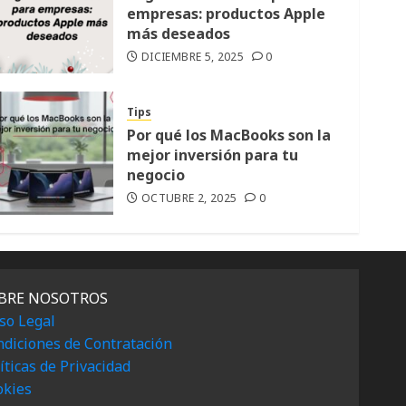
empresas: productos Apple
más deseados
DICIEMBRE 5, 2025
0
Tips
Por qué los MacBooks son la
mejor inversión para tu
negocio
OCTUBRE 2, 2025
0
BRE NOSOTROS
so Legal
diciones de Contratación
íticas de Privacidad
okies