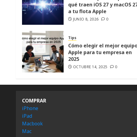
qué traen iOS 27 y macOS 2
a tu flota Apple
JUNIO 8, 2026
0
Tips
Cómo elegir el mejor equip
Apple para tu empresa en
2025
OCTUBRE 14, 2025
0
COMPRAR
iPhone
iPad
Macbook
Mac