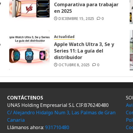
7
Comparativa para trabajar
en 2025
DICIEMBRE 15, 2025
0
Actualidad
o
Apple Watch Ultra 3, Se y
Series 11: La guía del
distribuidor
OCTUBRE 8, 2025
0
CONTÁCTENOS
SO
UNAS Holding Empresarial S.L CIF:B76240480
Avi
C/ Alejandro Hidalgo Num 3, Las Palmas de Gran
Con
Canaria
Pol
Llámanos ahora:
931710480
Co