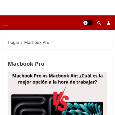
Saltar
al
contenido
Menú
principal
Hogar
Macbook Pro
Macbook Pro