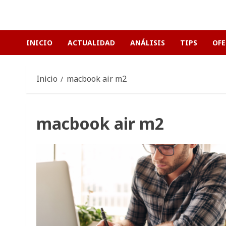
Saltar
al
contenido
INICIO
ACTUALIDAD
ANÁLISIS
TIPS
OFE
Inicio
macbook air m2
macbook air m2