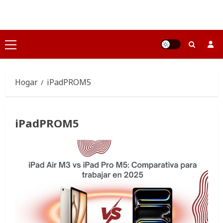
Saltar
al
contenido
Menú
principal
Hogar
iPadPROM5
iPadPROM5