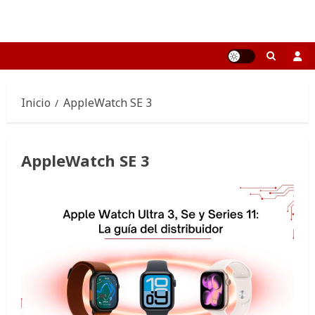
Saltar
al
contenido
Inicio
AppleWatch SE 3
AppleWatch SE 3