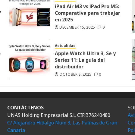
iPad Air M3 vs iPad Pro M5:
7
Comparativa para trabajar
en 2025
DECEMBER 15, 2025
0
Actualidad
o
Apple Watch Ultra 3, Se y
Series 11: La guía del
distribuidor
OCTOBER 8, 2025
0
CONTÁCTENOS
SO
UNAS Holding Empresarial S.L CIF:B76240480
Avi
C/ Alejandro Hidalgo Num 3, Las Palmas de Gran
Con
Canaria
Pol