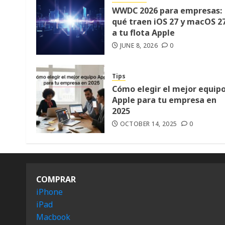
WWDC 2026 para empresas:
qué traen iOS 27 y macOS 2
a tu flota Apple
JUNE 8, 2026
0
Tips
Cómo elegir el mejor equip
Apple para tu empresa en
2025
OCTOBER 14, 2025
0
COMPRAR
iPhone
iPad
Macbook