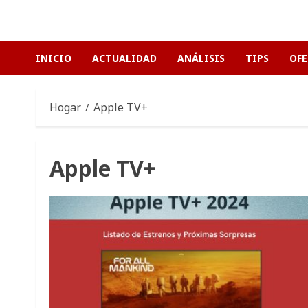
Saltar
al
contenido
INICIO
ACTUALIDAD
ANÁLISIS
TIPS
OFE
Hogar
Apple TV+
Apple TV+