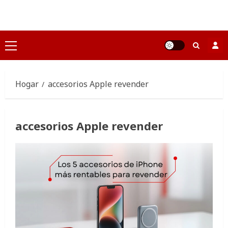
Saltar
al
contenido
Menú
principal
Hogar
accesorios Apple revender
accesorios Apple revender