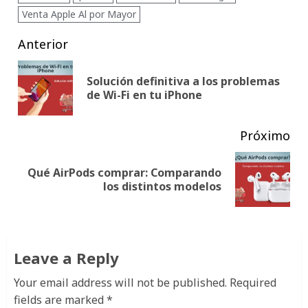
Venta Apple Al por Mayor
Post
Anterior
navigation
Solución definitiva a los problemas
Pub
de Wi-Fi en tu iPhone
ant
Próximo
Qué AirPods comprar: Comparando
Siguiente
los distintos modelos
publicación:
Leave a Reply
Your email address will not be published.
Required
fields are marked
*