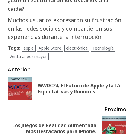
¿Cómo reaccionaron los usuarios a la
caída?
Muchos usuarios expresaron su frustración
en las redes sociales y compartieron sus
experiencias durante la interrupción.
Tags:
apple
Apple Store
electrónica
Tecnología
Venta al por mayor
Post
Anterior
navigation
WWDC24, El Futuro de Apple y la IA:
Pub
Expectativas y Rumores
ant
Próximo
Los Juegos de Realidad Aumentada
Siguiente
Más Destacados para iPhone.