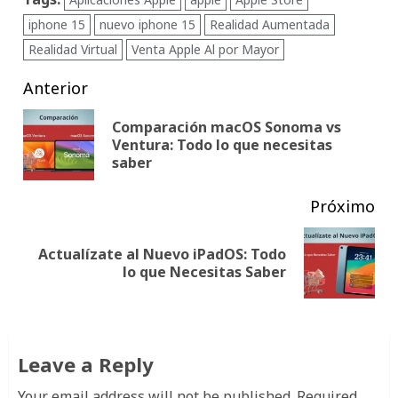
iphone 15
nuevo iphone 15
Realidad Aumentada
Realidad Virtual
Venta Apple Al por Mayor
Post
Anterior
navigation
Comparación macOS Sonoma vs
Pub
Ventura: Todo lo que necesitas
saber
ant
Próximo
Actualízate al Nuevo iPadOS: Todo
Siguiente
lo que Necesitas Saber
publicación:
Leave a Reply
Your email address will not be published.
Required